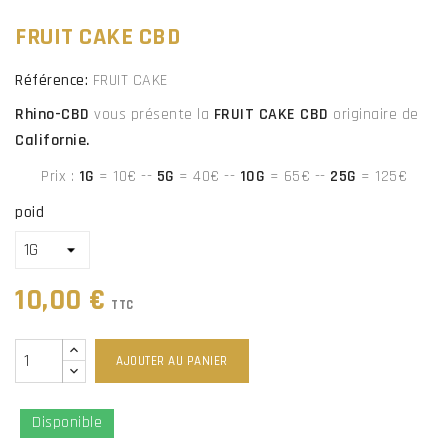
FRUIT CAKE CBD
Référence:
FRUIT CAKE
Rhino-CBD
vous présente la
FRUIT CAKE CBD
originaire de
Californie.
Prix :
1G
= 10€ --
5G
= 40€ --
10G
= 65€
--
25G
= 125€
poid
10,00 €
TTC
AJOUTER AU PANIER
Disponible