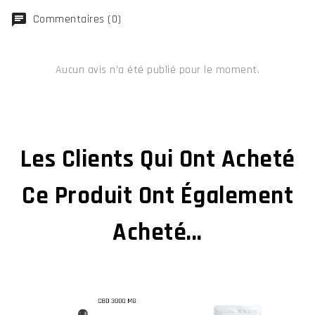
chat
Commentaires (0)
Aucun avis n'a été publié pour le moment.
Les Clients Qui Ont Acheté
Ce Produit Ont Également
Acheté...