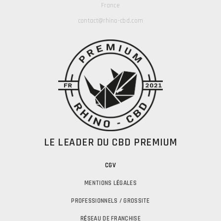
France
contact@rhino-cbd.com
LE LEADER DU CBD PREMIUM
CGV
MENTIONS L
É
GALES
PROFESSIONNELS / GROSSITE
R
É
SEAU DE FRANCHISE