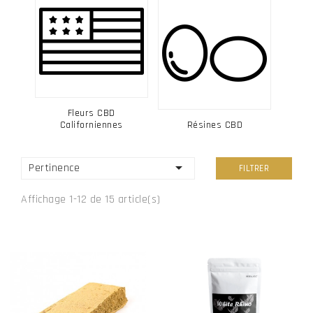
Fleurs CBD
Californiennes
Résines CBD

Pertinence
FILTRER
Affichage 1-12 de 15 article(s)