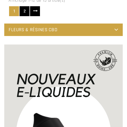
Affichage 1-12 de 15 article(s)
1
2
FLEURS & RÉSINES CBD